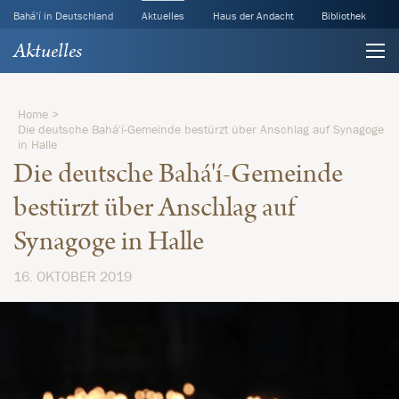
Bahá’í in Deutschland
Aktuelles
Haus der Andacht
Bibliothek
Aktuelles
Home
Die deutsche Bahá'í-Gemeinde bestürzt über Anschlag auf Synagoge
in Halle
Die deutsche Bahá'í-Gemeinde
bestürzt über Anschlag auf
Synagoge in Halle
16. OKTOBER 2019