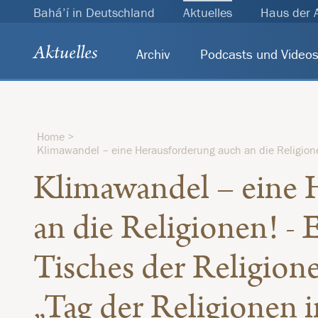
Bahá’í in Deutschland
Aktuelles
Haus der 
Aktuelles
Archiv
Podcasts und Video
Home
Klimawandel – eine Herausforderung auch an die Religion
Klimawandel – eine 
an die Religionen! -
Tisches der Religion
„Tag der Religionen 