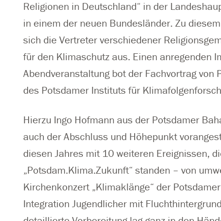
Religionen in Deutschland“ in der Landeshau
in einem der neuen Bundesländer. Zu diesem 
sich die Vertreter verschiedener Religionsgem
für den Klimaschutz aus. Einen anregenden Im
Abendveranstaltung bot der Fachvortrag von P
des Potsdamer Instituts für Klimafolgenforsc
Hierzu Ingo Hofmann aus der Potsdamer Bahá
auch der Abschluss und Höhepunkt vorangeste
diesen Jahres mit 10 weiteren Ereignissen, d
„Potsdam.Klima.Zukunft“ standen – von umwe
Kirchenkonzert „Klimaklänge“ der Potsdamer
Integration Jugendlicher mit Fluchthintergrund
detaillierte Vorbereitung lag ganz in den Hän