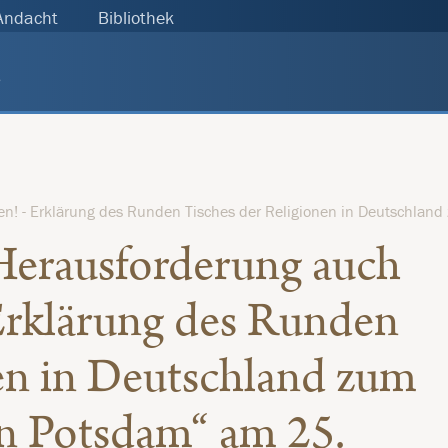
Andacht
Bibliothek
s
en! - Erklärung des Runden Tisches der Religionen in Deutschlan
Herausforderung auch
 Erklärung des Runden
en in Deutschland zum
in Potsdam“ am 25.