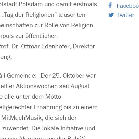
ptstadt Potsdam und damit erstmals
Faceboo
„Tag der Religionen“ tauschten
Twitter
einschaften zur Rolle von Religion
puls zur öffentlichen
rof. Dr. Ottmar Edenhofer, Direktor
hung.
‘í-Gemeinde: „Der 25. Oktober war
llter Aktionswochen seit August
ie alle unter dem Motto
ltgerechter Ernährung bis zu einem
 MitMachMusik, die sich der
 zuwendet. Die lokale Initiative und
den von Akteuren aus der Bahá‘í-